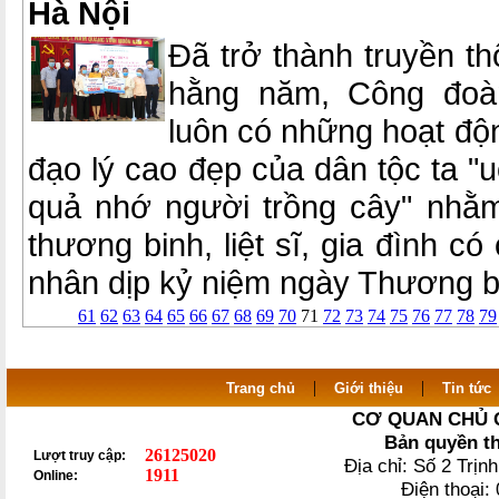
Hà Nội
Đã trở thành truyền th
hằng năm, Công đoàn
luôn có những hoạt độn
đạo lý cao đẹp của dân tộc ta 
quả nhớ người trồng cây" nhằm 
thương binh, liệt sĩ, gia đình c
nhân dịp kỷ niệm ngày Thương bin
61
62
63
64
65
66
67
68
69
70
71
72
73
74
75
76
77
78
79
|
|
Trang chủ
Giới thiệu
Tin tức
CƠ QUAN CHỦ 
Bản quyền t
26125020
Lượt truy cập:
Địa chỉ: Số 2 Trị
1911
Online:
Điện thoại