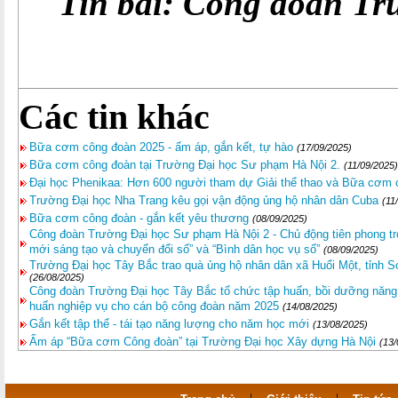
Tin bài: Công đoàn Tr
Các tin khác
Bữa cơm công đoàn 2025 - ấm áp, gắn kết, tự hào
(17/09/2025)
Bữa cơm công đoàn tại Trường Đại học Sư phạm Hà Nội 2.
(11/09/2025)
Đại học Phenikaa: Hơn 600 người tham dự Giải thể thao và Bữa cơm 
Trường Đại học Nha Trang kêu gọi vận động ủng hộ nhân dân Cuba
(11
Bữa cơm công đoàn - gắn kết yêu thương
(08/09/2025)
Công đoàn Trường Đại học Sư phạm Hà Nội 2 - Chủ động tiên phong tro
mới sáng tạo và chuyển đổi số” và “Bình dân học vụ số”
(08/09/2025)
Trường Đại học Tây Bắc trao quà ủng hộ nhân dân xã Huổi Một, tỉnh S
(26/08/2025)
Công đoàn Trường Đại học Tây Bắc tổ chức tập huấn, bồi dưỡng năng l
huấn nghiệp vụ cho cán bộ công đoàn năm 2025
(14/08/2025)
Gắn kết tập thể - tái tạo năng lượng cho năm học mới
(13/08/2025)
Ấm áp “Bữa cơm Công đoàn” tại Trường Đại học Xây dựng Hà Nội
(13/