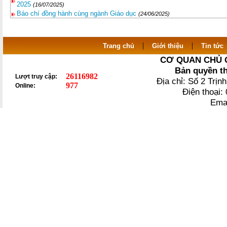
2025
(16/07/2025)
Báo chí đồng hành cùng ngành Giáo dục
(24/06/2025)
|
|
Trang chủ
Giới thiệu
Tin tức
CƠ QUAN CHỦ 
Bản quyền t
26116982
Lượt truy cập:
Địa chỉ: Số 2 Trị
977
Online:
Điện thoại
Ema