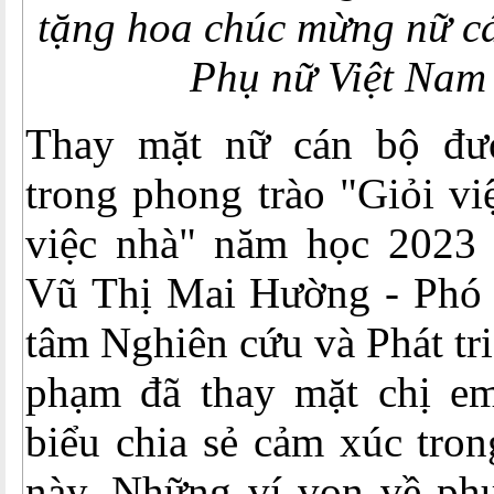
tặng hoa chúc mừng nữ c
Phụ nữ Việt Nam 
Thay mặt nữ cán bộ đư
trong phong trào "Giỏi v
việc nhà" năm học 2023
Vũ Thị Mai Hường - Phó
tâm Nghiên cứu và Phát tr
phạm đã thay mặt chị e
biểu chia sẻ cảm xúc tron
này. Những ví von về ph