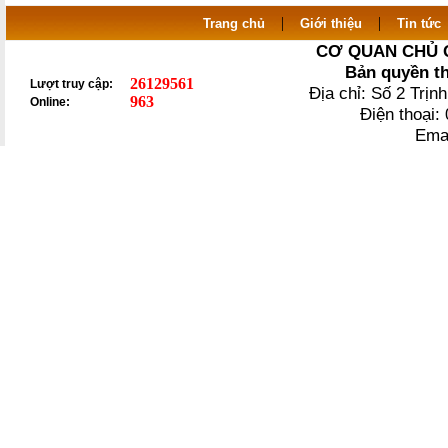
|
|
Trang chủ
Giới thiệu
Tin tức
CƠ QUAN CHỦ 
Bản quyền t
26129561
Lượt truy cập:
Địa chỉ: Số 2 Trị
963
Online:
Điện thoại
Ema