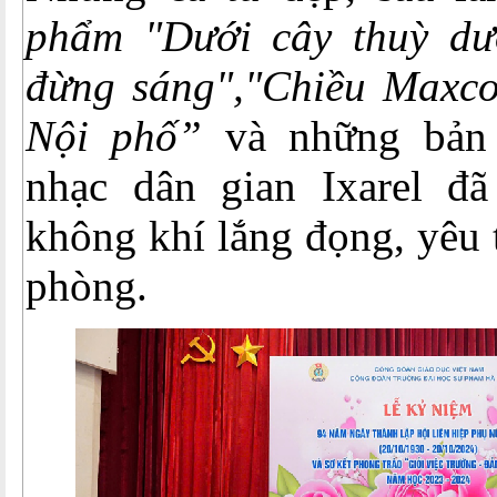
phẩm "Dưới cây thuỳ dư
đừng sáng","Chiều Maxc
Nội phố”
và những bản
nhạc dân gian Ixarel đ
không khí lắng đọng, yêu
phòng.