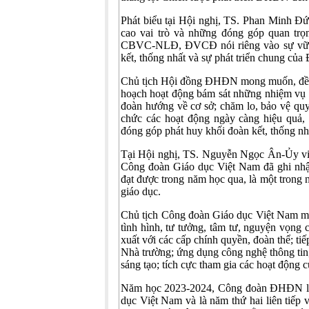
Phát biểu tại Hội nghị, TS. Phan Minh Đ
cao vai trò và những đóng góp quan t
CBVC-NLĐ, ĐVCĐ nói riêng vào sự vững
kết, thống nhất và sự phát triển chung c
Chủ tịch Hội đồng ĐHĐN mong muốn, đề 
hoạch hoạt động bám sát những nhiệm vụ 
đoàn hướng về cơ sở; chăm lo, bảo vệ q
chức các hoạt động ngày càng hiệu quả
đóng góp phát huy khối đoàn kết, thống n
Tại Hội nghị, TS. Nguyễn Ngọc Ân-Ủy vi
Công đoàn Giáo dục Việt Nam đã ghi nh
đạt được trong năm học qua, là một trong
giáo dục.
Chủ tịch Công đoàn Giáo dục Việt Nam 
tình hình, tư tưởng, tâm tư, nguyện vọ
xuất với các cấp chính quyền, đoàn thể; ti
Nhà trường; ứng dụng công nghệ thông tin,
sáng tạo; tích cực tham gia các hoạt động
Năm học 2023-2024, Công đoàn ĐHĐN là đ
dục Việt Nam và là năm thứ hai liên tiế