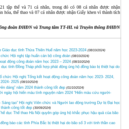
 tập thể và 71 cá nhân, trong đó có 08 cá nhân được nhận
ăn hóa, thể thao và 07 cá nhân được nhận Giấy khen vì thành tích
Công đoàn ĐHĐN và
Trung tâm TT-HL và Truyền thông ĐHĐN
h Giáo dục tỉnh Thừa Thiên Huế năm học 2023-2024
(08/10/2024)
 chức Hội nghị tập huấn cán bộ công đoàn
(08/10/2024)
hoạt động công đoàn năm học 2023 – 2024
(08/10/2024)
ục tỉnh Đồng Tháp phối hợp phát động ủng hộ đồng bào bị thiệt hại do
tổ chức Hội nghị Tổng kết hoạt động công đoàn năm học 2023- 2024,
 2024- 2025
(08/10/2024)
uyên dáng” năm 2024 thành công tốt đẹp
(01/10/2024)
ới ngày hội hiến máu tình nguyện năm 2024 “Hiến máu cứu người-
- Sáng tạo” Hội nghị Viên chức và Người lao động trường Dự bị Đại học
thành công tốt đẹp
(30/09/2024)
hể dục Thể thao Hà Nội quyên góp ủng hộ khắc phục hậu quả của bão
ng bào các tỉnh Phía Bắc bị thiệt hại do bão số 3 với tinh thần cao