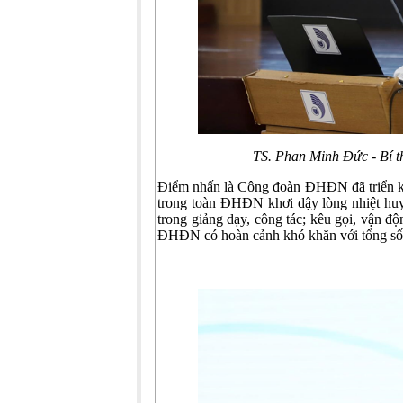
TS. Phan Minh Đức - Bí t
Điểm nhấn là Công đoàn ĐHĐN đã triển kh
trong toàn ĐHĐN khơi dậy lòng nhiệt huy
trong giảng dạy, công tác; kêu gọi, vận đ
ĐHĐN có hoàn cảnh khó khăn với tổng số 