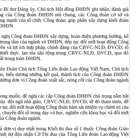
ức-Bí thư Đảng ủy, Chủ tịch Hội đồng ĐHĐN ghi nhận, đánh giá
rọng của Công đoàn ĐHĐN nói chung, các Công đoàn cơ sở và
 mạnh của tổ chức Công đoàn; góp phần xây dựng khối đoàn
ủa ĐHĐN.
nghị Công đoàn ĐHĐN xây dựng, hoàn thiện phương hướng, kế
trọng tâm của ngành và ĐHĐN; tiếp tục đổi mới hoạt động Công
uyền và lợi ích hợp pháp, chính đáng của CBVC-NLĐ, ĐVCĐ; tổ
, thiết thực, lan tỏa sâu rộng trong CBVC-NLĐ, ĐVCĐ, qua đó
hất trong toàn ĐHĐN.
ên Đoàn Chủ tịch Tổng Liên đoàn Lao động Việt Nam, Chủ tịch
ận, biểu dương những kết quả, thành tích của Công đoàn ĐHĐN
 những đơn vị Công đoàn xuất sắc, nòng cốt của Công đoàn ngành
mong muốn, đề nghị các cấp Công đoàn ĐHĐN chú trọng nắm bắt
ng của đội ngũ nhà giáo, CBVC-NLĐ, ĐVCĐ, từ đó tham mưu, đề
ếp tục đổi mới hoạt động Công đoàn bám sát nhiệm vụ chính trị của
 chuyển đổi số trong dạy và học, nghiên cứu khoa học và đổi mới
 của Công đoàn ngành.
ơn vị duy nhất trong Khối thi đua số 1 thuộc Công đoàn Giáo
p vinh dự đón nhận Cờ Thi đua của Tổng Liên đoàn Lao động Việt