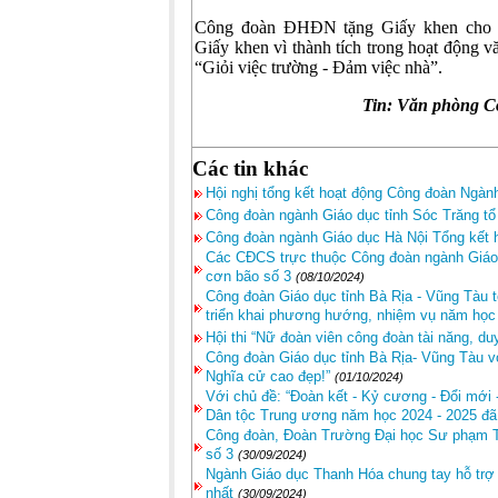
Công đoàn ĐHĐN tặng Giấy khen cho 21
Giấy khen vì thành tích trong hoạt động v
“Giỏi việc trường - Đảm việc nhà”.
Tin: Văn phòng 
Các tin khác
Hội nghị tổng kết hoạt động Công đoàn Ngàn
Công đoàn ngành Giáo dục tỉnh Sóc Trăng tổ
Công đoàn ngành Giáo dục Hà Nội Tổng kết 
Các CĐCS trực thuộc Công đoàn ngành Giáo d
cơn bão số 3
(08/10/2024)
Công đoàn Giáo dục tỉnh Bà Rịa - Vũng Tàu 
triển khai phương hướng, nhiệm vụ năm học
Hội thi “Nữ đoàn viên công đoàn tài năng, d
Công đoàn Giáo dục tỉnh Bà Rịa- Vũng Tàu v
Nghĩa cử cao đẹp!”
(01/10/2024)
Với chủ đề: “Đoàn kết - Kỷ cương - Đổi mới 
Dân tộc Trung ương năm học 2024 - 2025 đã 
Công đoàn, Đoàn Trường Đại học Sư phạm T
số 3
(30/09/2024)
Ngành Giáo dục Thanh Hóa chung tay hỗ trợ đồ
nhất
(30/09/2024)