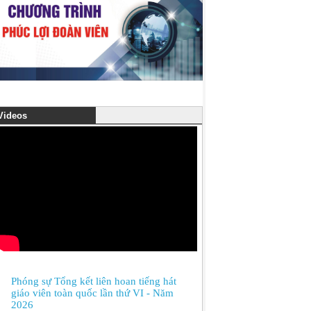
ideos
Phóng sự Tổng kết liên hoan tiếng hát
giáo viên toàn quốc lần thứ VI - Năm
2026