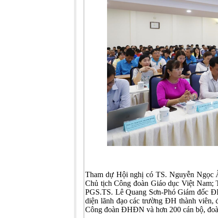
Tham dự Hội nghị có TS. Nguyễn Ngọc Â
Chủ tịch Công đoàn Giáo dục Việt Nam;
PGS.TS. Lê Quang Sơn-Phó Giám đốc Đ
diện lãnh đạo các trường ĐH thành viên, 
Công đoàn ĐHĐN và hơn 200 cán bộ, đoàn