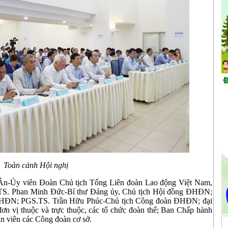
Toàn cảnh Hội nghị
n-Ủy viên Đoàn Chủ tịch Tổng Liên đoàn Lao động Việt Nam,
 TS. Phan Minh Đức-Bí thư Đảng ủy, Chủ tịch Hội đồng ĐHĐN;
HĐN; PGS.TS. Trần Hữu Phúc-Chủ tịch Công đoàn ĐHĐN; đại
đơn vị thuộc và trực thuộc, các tổ chức đoàn thể; Ban Chấp hành
 viên các Công đoàn cơ sở.