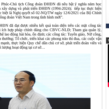
u Phúc-Chủ tịch Công đoàn ĐHĐN đã nêu bật ý nghĩa năm học
xây dựng và phát triển ĐHĐN (1994-2024); tiếp tục thực hiện
ặc biệt là Nghị quyết số 02-NQ/TW ngày 12/6/2021 của Bộ Chính
Công đoàn Việt Nam trong tình hình mới”.
N đã đạt được nhiều kết quả toàn diện trên các mặt công tác
lợi ích hợp pháp chính đáng cho CBVC-NLĐ; Tham gia quản lý,
ệ lao động hài hòa, ổn định; các công tác: Tuyên giáo, Nữ công,
n thưởng; Tổ chức, triển khai các phong trào thi đua, các cuộc vận
V
ạnh, thực hiện Quy chế dân chủ cơ sở, phát triển đoàn viên và
t lượng hoạt động tại cơ sở…