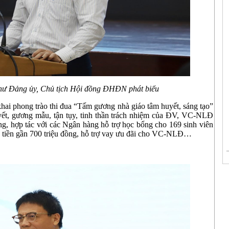
hư Đảng ủy,
Chủ tịch Hội đồng ĐHĐN phát biểu
ai phong trào thi đua “Tấm gương nhà giáo tâm huyết, sáng tạo”
ết, gương mẫu, tận tụy, tinh thần trách nhiệm của ĐV, VC-NLĐ
ộng, hợp tác với các Ngân hàng hỗ trợ học bổng cho 169 sinh viên
tiền gần 700 triệu đồng, hỗ trợ vay ưu đãi cho VC-NLĐ…