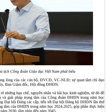
ủ tịch
Công đoàn Giáo dục Việt Nam phát biểu
đồng lòng của các cán bộ, ĐVCĐ, VC-NLĐ; sự quan tâm chỉ đạo
 ủy, Ban Giám đốc, Hội đồng ĐHĐN.
 rõ những hạn chế, nguyên nhân và bài học kinh nghiệm, từ đó đề
vụ và giải pháp trọng tâm của Công đoàn ĐHĐN trong năm học
ừng Đại hội Đảng các cấp, tiến tới Đại hội Đảng bộ ĐHĐN lần thứ
rọng tâm của ĐHĐN trong năm học 2024-2025, góp phần thực hiện
n năm 2030, tầm nhìn đến năm 2045.