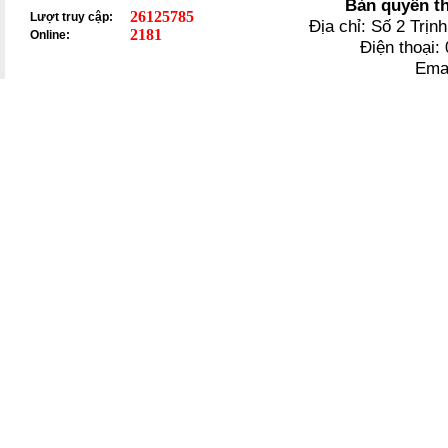
Bản quyền t
26125785
Lượt truy cập:
Địa chỉ: Số 2 Trị
2181
Online:
Điện thoại
Ema