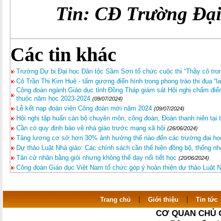
Tin: CĐ Trường Đạ
Các tin khác
Trường Dự bị Đại học Dân tộc Sầm Sơn tổ chức cuộc thi “Thầy cô tr
Cô Trần Thị Kim Huệ - tấm gương điển hình trong phong trào thi đua “la
Công đoàn ngành Giáo dục tỉnh Đồng Tháp giám sát Hội nghị chấm điểm
thuộc năm học 2023-2024
(09/07/2024)
Lễ kết nạp đoàn viên Công đoàn mới năm 2024
(09/07/2024)
Hội nghị tập huấn cán bộ chuyên môn, công đoàn, Đoàn thanh niên tạ
Cần có quy định bảo vệ nhà giáo trước mạng xã hội
(26/06/2024)
Tăng lương cơ sở hơn 30% ảnh hưởng thế nào đến các trường đại họ
Dự thảo Luật Nhà giáo: Các chính sách cần thể hiện đồng bộ, thống nh
Tân cử nhân bằng giỏi nhưng không thể dạy nổi tiết học
(20/06/2024)
Công đoàn Giáo dục Việt Nam tổ chức góp ý hoàn thiện dự thảo Luật N
|
|
Trang chủ
Giới thiệu
Tin tức
CƠ QUAN CHỦ 