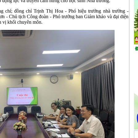
ạo động lực và truyền cảm hứng cho học sinh Nhà trường.
 chí; đồng chí Trịnh Thị Hoa - Phó hiệu trưởng nhà trường -
ơn - Chủ tịch Công đoàn - Phó trưởng ban Giám khảo và đại diện
 vị khối chuyên môn.