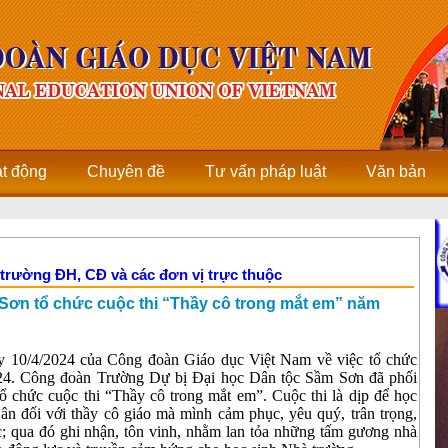
ạt động
Chuyên đề
Tư vấn pháp luật
Văn bản
 trường ĐH, CĐ và các đơn vị trực thuộc
Sơn tổ chức cuộc thi “Thầy cô trong mắt em” năm
 10/4/2024 của Công đoàn Giáo dục Việt Nam về việc tổ chức
024. Công đoàn Trường Dự bị Đại học Dân tộc Sầm Sơn đã phối
ổ chức cuộc thi “Thầy cô trong mắt em”. Cuộc thi là dịp để học
ri ân đối với thầy cô giáo mà mình cảm phục, yêu quý, trân trọng,
; qua đó ghi nhận, tôn vinh, nhằm lan tỏa những tấm gương nhà