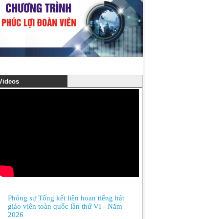
ideos
Phóng sự Tổng kết liên hoan tiếng hát
giáo viên toàn quốc lần thứ VI - Năm
2026