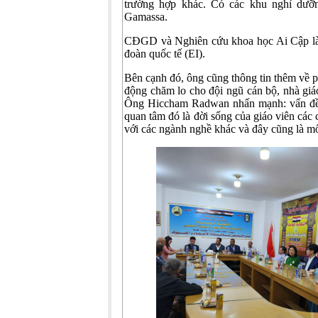
trường hợp khác. Có các khu nghỉ dưỡn
Gamassa.
CĐGD và Nghiên cứu khoa học Ai Cập là 
đoàn quốc tế (EI).
Bên cạnh đó, ông cũng thông tin thêm về phư
động chăm lo cho đội ngũ cán bộ, nhà giáo
Ông Hiccham Radwan nhấn mạnh: vấn đề
quan tâm đó là đời sống của giáo viên các
với các ngành nghề khác và đây cũng là m