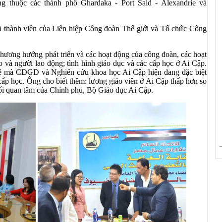
g thuộc các thành phố Ghardaka - Port Said - Alexandrie và
thành viên của Liên hiệp Công đoàn Thế giới và Tổ chức Công
ơng hướng phát triển và các hoạt động của công đoàn, các hoạt
 và người lao động; tình hình giáo dục và các cấp học ở Ai Cập.
 mà CĐGD và Nghiên cứu khoa học Ai Cập hiện đang đặc biệt
 cấp học. Ông cho biết thêm: lương giáo viên ở Ai Cập thấp hơn so
ối quan tâm của Chính phủ, Bộ Giáo dục Ai Cập.