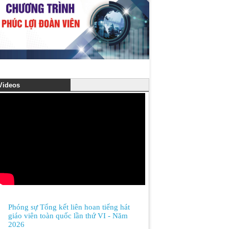
ideos
Phóng sự Tổng kết liên hoan tiếng hát
giáo viên toàn quốc lần thứ VI - Năm
2026