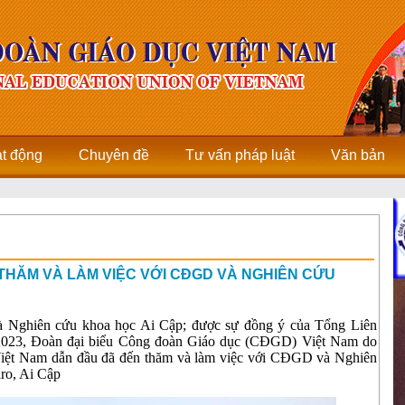
ạt động
Chuyên đề
Tư vấn pháp luật
Văn bản
THĂM VÀ LÀM VIỆC VỚI CĐGD VÀ NGHIÊN CỨU
à Nghiên cứu khoa học Ai Cập; được sự đồng ý của Tổng Liên
/2023, Đoàn đại biểu Công đoàn Giáo dục (CĐGD) Việt Nam do
ệt Nam dẫn đầu đã đến thăm và làm việc với CĐGD và Nghiên
iro, Ai Cập