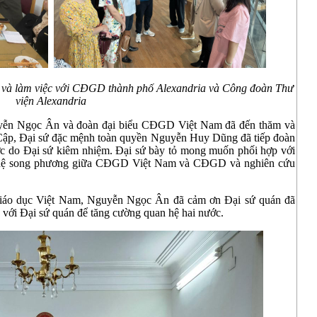
và làm việc với CĐGD thành phố Alexandria và Công đoàn Thư
viện Alexandria
uyễn Ngọc Ân và đoàn đại biểu CĐGD Việt Nam đã đến thăm và
i Cập, Đại sứ đặc mệnh toàn quyền Nguyễn Huy Dũng đã tiếp đoàn
ước do Đại sứ kiêm nhiệm. Đại sứ bày tỏ mong muốn phối hợp với
 hệ song phương giữa CĐGD Việt Nam và CĐGD và nghiên cứu
 Giáo dục Việt Nam, Nguyễn Ngọc Ân đã cảm ơn Đại sứ quán đã
nh với Đại sứ quán để tăng cường quan hệ hai nước.