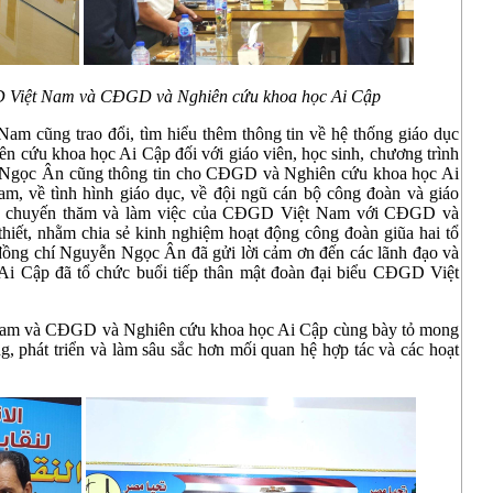
GD Việt Nam và CĐGD và Nghiên cứu khoa học Ai Cập
m cũng trao đổi, tìm hiểu thêm thông tin về hệ thống giáo dục
 cứu khoa học Ai Cập đối với giáo viên, học sinh, chương trình
 Ngọc Ân cũng thông tin cho CĐGD và Nghiên cứu khoa học Ai
, về tình hình giáo dục, về đội ngũ cán bộ công đoàn và giáo
ịnh chuyến thăm và làm việc của CĐGD Việt Nam với CĐGD và
hiết, nhằm chia sẻ kinh nghiệm hoạt động công đoàn giũa hai tổ
 đồng chí Nguyễn Ngọc Ân đã gửi lời cảm ơn đến các lãnh đạo và
 Cập đã tổ chức buổi tiếp thân mật đoàn đại biểu CĐGD Việt
am và CĐGD và Nghiên cứu khoa học Ai Cập cùng bày tỏ mong
g, phát triển và làm sâu sắc hơn mối quan hệ hợp tác và các hoạt