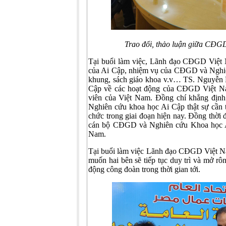
Trao đổi, thảo luận giữa CĐ
Tại buổi làm việc, Lãnh đạo CĐGD Việt Na
của Ai Cập, nhiệm vụ của CĐGD và Nghiên
khung, sách giáo khoa v.v… TS. Nguyễn
Cập về các hoạt động của CĐGD Việt Nam
viên của Việt Nam. Đồng chí khẳng đ
Nghiên cứu khoa học Ai Cập thật sự cần t
chức trong giai đoạn hiện nay. Đồng thời
cán bộ CĐGD và Nghiên cứu Khoa học Ai
Nam.
Tại buổi làm việc Lãnh đạo CĐGD Việt N
muốn hai bên sẽ tiếp tục duy trì và mở rôn
động công đoàn trong thời gian tới.