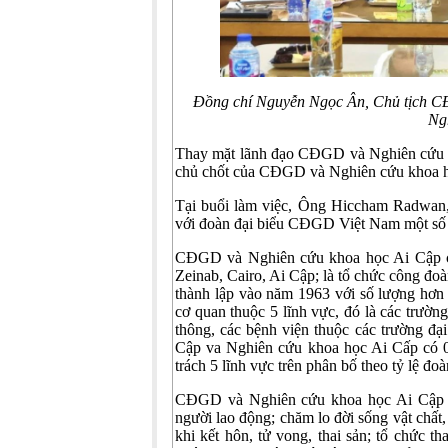
Đồng chí Nguyễn Ngọc Ân, Chủ tịch
Ng
Thay mặt lãnh đạo CĐGD và Nghiên cứu k
chủ chốt của CĐGD và Nghiên cứu khoa họ
Tại buổi làm việc, Ông Hiccham Radwan,
với đoàn đại biểu CĐGD Việt Nam một số
CĐGD và Nghiên cứu khoa học Ai Cập c
Zeinab, Cairo, Ai Cập; là tổ chức công đoà
thành lập vào năm 1963 với số lượng hơn 1
cơ quan thuộc 5 lĩnh vực, đó là các trườn
thông, các bệnh viện thuộc các trường đ
Cập va Nghiên cứu khoa học Ai Cấp có 0
trách 5 lĩnh vực trên phân bố theo tỷ lệ đoàn
CĐGD và Nghiên cứu khoa học Ai Cập có
người lao động; chăm lo đời sống vật chất,
khi kết hôn, tử vong, thai sản; tổ chức t