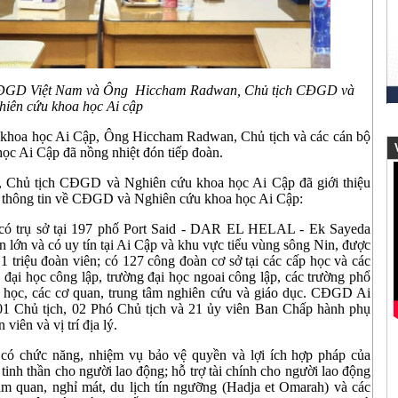
 CĐGD Việt Nam và Ông Hiccham Radwan, Chủ tịch CĐGD và
hiên cứu khoa học Ai cập
hoa học Ai Cập, Ông Hiccham Radwan, Chủ tịch và các cán bộ
V
c Ai Cập đã nồng nhiệt đón tiếp đoàn.
 Chủ tịch CĐGD và Nghiên cứu khoa học Ai Cập đã giới thiệu
 thông tin về CĐGD và Nghiên cứu khoa học Ai Cập:
ó trụ sở tại 197 phố Port Said - DAR EL HELAL - Ek Sayeda
n lớn và có uy tín tại Ai Cập và khu vực tiểu vùng sông Nin, được
 triệu đoàn viên; có 127 công đoàn cơ sở tại các cấp học và các
g đại học công lập, trường đại học ngoai công lập, các trường phổ
ại học, các cơ quan, trung tâm nghiên cứu và giáo dục. CĐGD Ai
1 Chủ tịch, 02 Phó Chủ tịch và 21 ủy viên Ban Chấp hành phụ
 viên và vị trí địa lý.
 chức năng, nhiệm vụ bảo vệ quyền và lợi ích hợp pháp của
 tinh thần cho người lao động; hỗ trợ tài chính cho người lao động
ham quan, nghỉ mát, du lịch tín ngưỡng (Hadja et Omarah) và các