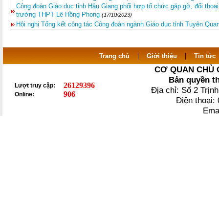
Công đoàn Giáo dục tỉnh Hậu Giang phối hợp tổ chức gặp gỡ, đối thoại 
trường THPT Lê Hồng Phong
(17/10/2023)
Hội nghị Tổng kết công tác Công đoàn ngành Giáo dục tỉnh Tuyên Qua
|
|
Trang chủ
Giới thiệu
Tin tức
CƠ QUAN CHỦ 
Bản quyền t
26129396
Lượt truy cập:
Địa chỉ: Số 2 Trị
906
Online:
Điện thoại
Ema