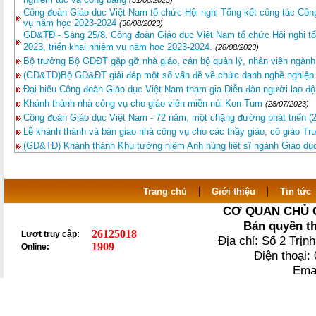
(31/08/2023)
Công đoàn Giáo dục Việt Nam tổ chức Hội nghị Tổng kết công tác Côn
vụ năm học 2023-2024
(30/08/2023)
GD&TĐ - Sáng 25/8, Công đoàn Giáo dục Việt Nam tổ chức Hội nghị t
2023, triển khai nhiệm vụ năm học 2023-2024.
(28/08/2023)
Bộ trưởng Bộ GDĐT gặp gỡ nhà giáo, cán bộ quản lý, nhân viên ngành
(GD&TD)Bộ GD&ĐT giải đáp một số vấn đề về chức danh nghề nghiệp 
Đại biểu Công đoàn Giáo dục Việt Nam tham gia Diễn đàn người lao đ
Khánh thành nhà công vụ cho giáo viên miền núi Kon Tum
(28/07/2023)
Công đoàn Giáo dục Việt Nam - 72 năm, một chặng đường phát triển (2
Lễ khánh thành và bàn giao nhà công vụ cho các thầy giáo, cô giáo T
(GD&TĐ) Khánh thành Khu tưởng niệm Anh hùng liệt sĩ ngành Giáo dụ
|
|
Trang chủ
Giới thiệu
Tin tức
CƠ QUAN CHỦ 
Bản quyền t
26125018
Lượt truy cập:
Địa chỉ: Số 2 Trị
1909
Online:
Điện thoại
Ema