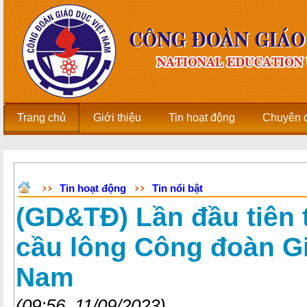
Trang chủ
Giới thiệu
Tin hoạt động
Chuyên 
Tin hoạt động
Tin nổi bật
(GD&TĐ) Lần đầu tiên 
cầu lông Công đoàn Gi
Nam
(09:56, 11/09/2023)