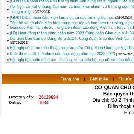
(GD&TĐ) Khánh thành Khu tưởng niệm Anh hùng liệt sĩ ngành Giáo dụ
Hội Nghị sơ kết 6 tháng đầu năm và triển khai nhiệm vụ 6 tháng cuối 
Trung ương
(12/07/2023)
(GD&TĐ)Cải thiện điều kiện làm việc tại các trường Đại học
(28/05/2023)
Tập thể và cá nhân điển hình trong học tập và làm theo tư tưởng, đạ
Giáo dục Việt Nam được Tổng Liên đoàn Lao động Việt Nam tôn vinh,
(LĐ) Hoạt động tháng công nhân năm 2023 Công đoàn Giáo dục Việt 
Đại diện Ban Cán sự Đảng Bộ GD&ĐT, Công đoàn Giáo dục Việt Nam th
(08/05/2023)
Hội nghị công tác thỏa thuận hợp tác giữa Công đoàn Giáo dục Việt N
Khối thi đua số 1 tổ chức các hoạt động năm học 2022-2023
(18/04/2023
Hội nghị tập huấn công tác nữ công, vì sự tiến bộ phụ nữ và bình đẳng
|
|
Trang chủ
Giới thiệu
Tin tức
CƠ QUAN CHỦ 
Bản quyền t
26129694
Lượt truy cập:
Địa chỉ: Số 2 Trị
1034
Online:
Điện thoại
Ema