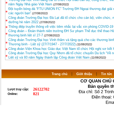
năm Ngày Nhà giáo Việt Nam
(27/08/2022)
Đội tuyển bóng đá “FTU UNION FC” Trường ĐH Ngoại thương đạt giải n
các người bạn”
(27/08/2022)
Công đoàn Trường Đại học Đà Lạt đã tổ chức cho cán bộ, viên chức, n
dưỡng hè năm 2022
(27/08/2022)
Thông điệp truyền thông về việc tiêm nhắc lại vắc xin phòng COVID-19
Công đoàn – Đoàn thành niên trường ĐH Sư phạm Thể dục thể thao Hà 
thương binh liệt sĩ 27-7
(27/08/2022)
Công đoàn Trường Đại học Vinh thăm và tặng quà cho các thương bin
Thương binh - Liệt sỹ (27/7/1947 - 27/7/2022)
(11/08/2022)
Công đoàn Viện Khoa học Giáo dục Việt Nam tổ chức Hội nghị sơ kết
Công đoàn Trường Đại học Quy Nhơn đã tổ chức chuyến Du lịch “Về n
Liệt sỹ và 93 năm Ngày thành lập Công đoàn Việt Nam
(11/08/2022)
|
|
Trang chủ
Giới thiệu
Tin tức
CƠ QUAN CHỦ 
Bản quyền t
26122702
Lượt truy cập:
Địa chỉ: Số 2 Trị
821
Online:
Điện thoại
Ema