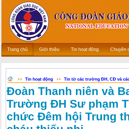
Trang chủ
Giới thiệu
Tin hoạt động
Chuyên 
Tin hoạt động
Tin từ các trường ĐH, CĐ và các
Đoàn Thanh niên và B
Trường ĐH Sư phạm T
chức Đêm hội Trung t