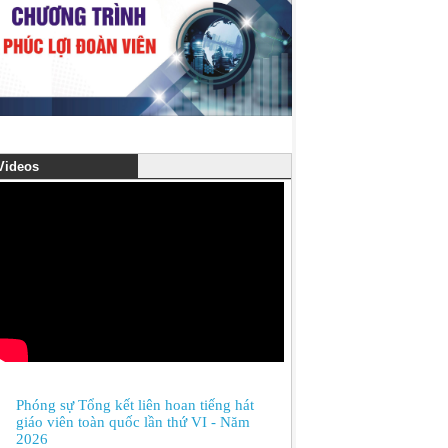
ideos
Phóng sự Tổng kết liên hoan tiếng hát
giáo viên toàn quốc lần thứ VI - Năm
2026