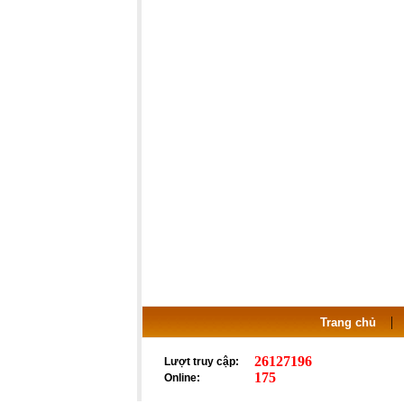
Trang chủ
26127196
Lượt truy cập:
175
Online: