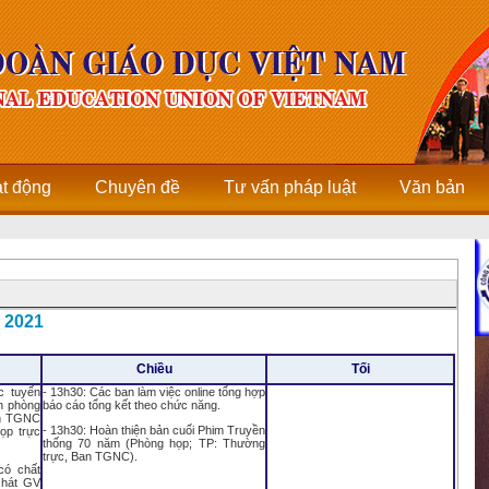
ạt động
Chuyên đề
Tư vấn pháp luật
Văn bản
 2021
Chiều
Tối
c tuyến
- 13h30: Các ban làm việc online tổng hợp
n phòng
báo cáo tổng kết theo chức năng.
an TGNC
- 13h30: Hoàn thiện bản cuối Phim Truyền
ọp trực
thống 70 năm (Phòng họp; TP: Thường
trực, Ban TGNC).
có chất
g hát GV