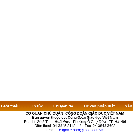
|
|
|
|
|
Giới thiệu
Tin tức
Chuyên đề
Tư vấn pháp luật
Văn
CƠ QUAN CHỦ QUẢN: CÔNG ĐOÀN GIÁO DỤC VIỆT NAM
Bản quyền thuộc về: Công đoàn Giáo dục Việt Nam
Địa chỉ: Số 2 Trịnh Hoài Đức - Phường Ô Chợ Dừa - TP. Hà Nội
Điện thoại: 04-3845 3118 * Fax: 04-3843 3693
Email:
cdgdvietnam@moet.edu.vn