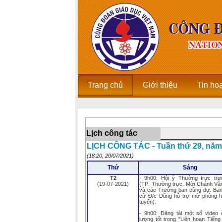
Trang chủ
Giới thiệu
Tin ho
Lịch công tác
LỊCH CÔNG TÁC - Tuần thứ 29, năm
(18:20, 20/07/2021)
Thứ
Sáng
T2
- 9h00: Hội ý Thường trực trự
(19-07-2021)
(TP: Thường trực. Mời Chánh Vă
và các Trưởng ban cùng dự. B
cử Đ/c Dũng hỗ trợ mở phòng h
tuyến).
- 9h00: Đăng tải một số video 
lượng tốt trong "Liên hoan Tiến