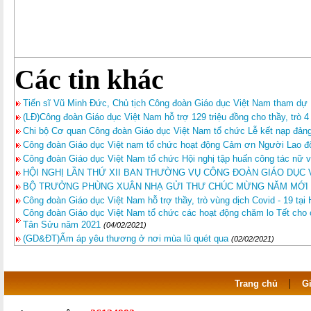
Các tin khác
Tiến sĩ Vũ Minh Đức, Chủ tịch Công đoàn Giáo dục Việt Nam tham dự H
(LĐ)Công đoàn Giáo dục Việt Nam hỗ trợ 129 triệu đồng cho thầy, trò 
Chi bộ Cơ quan Công đoàn Giáo dục Việt Nam tổ chức Lễ kết nạp đảng
Công đoàn Giáo dục Việt nam tổ chức hoạt động Cảm ơn Người Lao đ
Công đoàn Giáo dục Việt Nam tổ chức Hội nghị tập huấn công tác nữ 
HỘI NGHỊ LẦN THỨ XII BAN THƯỜNG VỤ CÔNG ĐOÀN GIÁO DỤC
BỘ TRƯỞNG PHÙNG XUÂN NHẠ GỬI THƯ CHÚC MỪNG NĂM MỚI 
Công đoàn Giáo dục Việt Nam hỗ trợ thầy, trò vùng dịch Covid - 19 tạ
Công đoàn Giáo dục Việt Nam tổ chức các hoạt động chăm lo Tết cho cá
Tân Sửu năm 2021
(04/02/2021)
(GD&ĐT)Ấm áp yêu thương ở nơi mùa lũ quét qua
(02/02/2021)
|
Trang chủ
Gi