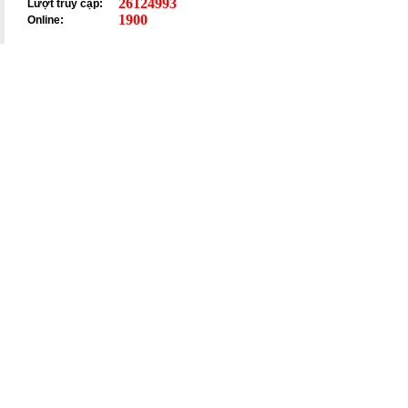
26124993
Lượt truy cập:
1900
Online: