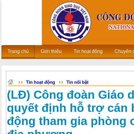
Trang chủ
Giới thiệu
Tin hoạt động
Chuyên 
Tin hoạt động
Tin nổi bật
(LĐ) Công đoàn Giáo 
quyết định hỗ trợ cán 
động tham gia phòng c