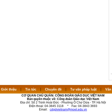
|
|
|
|
|
Giới thiệu
Tin tức
Chuyên đề
Tư vấn pháp luật
Văn
CƠ QUAN CHỦ QUẢN: CÔNG ĐOÀN GIÁO DỤC VIỆT NAM
Bản quyền thuộc về: Công đoàn Giáo dục Việt Nam
Địa chỉ: Số 2 Trịnh Hoài Đức - Phường Ô Chợ Dừa - TP. Hà Nội
Điện thoại: 04-3845 3118 * Fax: 04-3843 3693
Email:
cdgdvietnam@moet.edu.vn