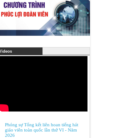
ideos
Phóng sự Tổng kết liên hoan tiếng hát
giáo viên toàn quốc lần thứ VI - Năm
2026