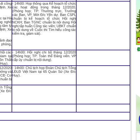
 đi công
- 14h00: Họp thông qua Kế hoạch tổ chức
định. Xe
các hoạt động trong tháng 12/2020.
(Phòng họp; TP: Thường trực, Trưởng
các Ban, VP. Mời Đ/c Yến dự. Ban CSPL
c tại Hà
chuẩn bị kế hoạch tổ chức Hội nghị
ng nghệ
NCKH; Ban TGNC chuẩn bị nội dung Hội
g tâm lý
nghị tập huấn Cộng tác viên; UBKT chuẩn
định; Xe
bị nội dung về Cuộc thi Tìm hiểu công tác
kiểm tra, giám sát).
Lãnh đạo
 phòng,
 hội các
- 14h00: Hội nghị chi bộ tháng 12/2020
Nam tại
(Phòng họp; TP: Toàn thể Đảng viên. VP
ôn Thất
cấp ủy chuẩn bị nội dung).
 Huy).
 12/2020
- 14h00: Chủ tịch họp Đoàn Chủ tịch Tổng
ưởng và
LĐLĐ Việt Nam tại 65 Quán Sứ (Xe Đ/c
CTCĐ Cơ
Huy).
huẩn bị
ịch Tổng
(Xe Đ/c