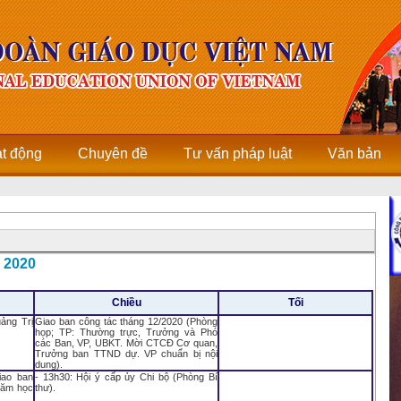
ạt động
Chuyên đề
Tư vấn pháp luật
Văn bản
 2020
Chiều
Tối
ảng Trị
Giao ban công tác tháng 12/2020 (Phòng
họp; TP: Thường trực, Trưởng và Phó
các Ban, VP, UBKT. Mời CTCĐ Cơ quan,
Trưởng ban TTND dự. VP chuẩn bị nội
dung).
iao ban
- 13h30: Hội ý cấp ủy Chi bộ (Phòng Bí
năm học
thư).