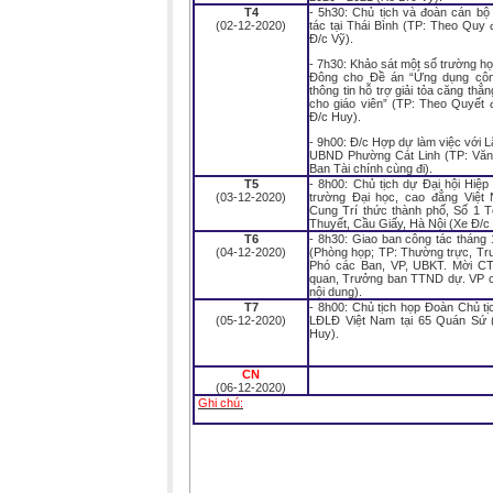
T4
- 5h30: Chủ tịch và đoàn cán bộ
(02-12-2020)
tác tại Thái Bình (TP: Theo Quy 
Đ/c Vỹ).
- 7h30: Khảo sát một số trường họ
Đông cho Đề án “Ứng dụng cô
thông tin hỗ trợ giải tỏa căng thẳn
cho giáo viên” (TP: Theo Quyết 
Đ/c Huy).
- 9h00: Đ/c Hợp dự làm việc với 
UBND Phường Cát Linh (TP: Văn
Ban Tài chính cùng đi).
T5
- 8h00: Chủ tịch dự Đại hội Hiệp
(03-12-2020)
trường Đại học, cao đẳng Việt 
Cung Trí thức thành phố, Số 1 T
Thuyết, Cầu Giấy, Hà Nội (Xe Đ/c
T6
- 8h30: Giao ban công tác tháng
(04-12-2020)
(Phòng họp; TP: Thường trực, Tr
Phó các Ban, VP, UBKT. Mời 
quan, Trưởng ban TTND dự. VP c
nội dung).
T7
- 8h00: Chủ tịch họp Đoàn Chủ t
(05-12-2020)
LĐLĐ Việt Nam tại 65 Quán Sứ 
Huy).
CN
(06-12-2020)
Ghi chú: