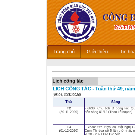
Trang chủ
Giới thiệu
Tin ho
Lịch công tác
LỊCH CÔNG TÁC - Tuần thứ 49, năm
(08:04, 30/11/2020)
Thứ
Sáng
T2
- 6h30: Chủ tịch đi công tác Qu
(30-11-2020)
đến sáng 01/12 (Theo kế hoạch).
T3
- 7h30: Đ/c Hợp dự Hội nghị G
(01-12-2020)
Cụm Thi đua số 5 lần thứ nhất, 
2020 - 2021 (Xe Đ/c Vỹ).