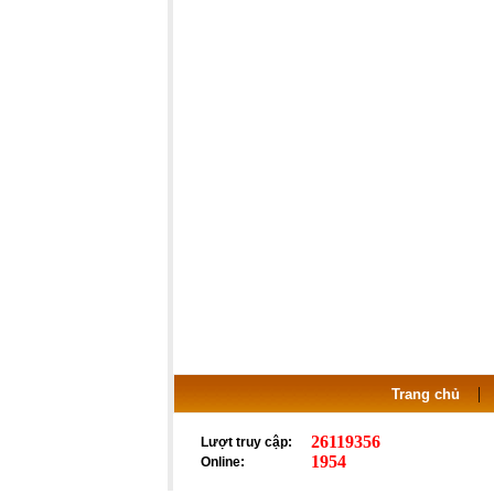
Trang chủ
26119356
Lượt truy cập:
1954
Online: