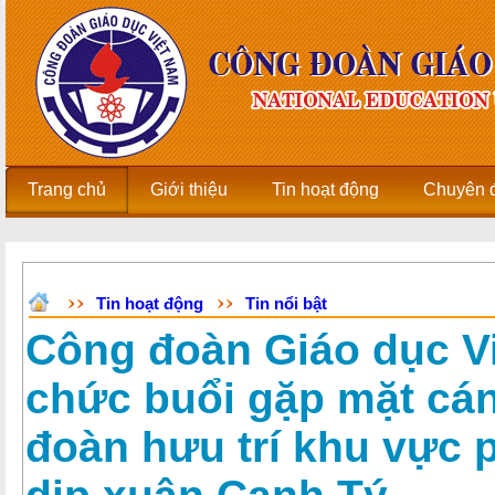
Trang chủ
Giới thiệu
Tin hoạt động
Chuyên 
Tin hoạt động
Tin nổi bật
Công đoàn Giáo dục Vi
chức buổi gặp mặt cá
đoàn hưu trí khu vực 