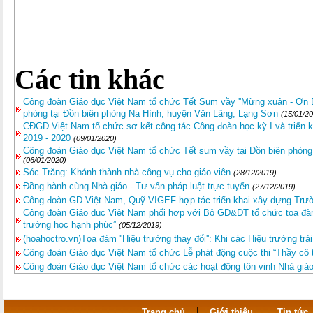
Các tin khác
Công đoàn Giáo dục Việt Nam tổ chức Tết Sum vầy ''Mừng xuân - Ơn Đản
phòng tại Đồn biên phòng Na Hình, huyện Văn Lãng, Lạng Sơn
(15/01/2
CĐGD Việt Nam tổ chức sơ kết công tác Công đoàn học kỳ I và triển k
2019 - 2020
(09/01/2020)
Công đoàn Giáo dục Việt Nam tổ chức Tết sum vầy tại Đồn biên phòn
(06/01/2020)
Sóc Trăng: Khánh thành nhà công vụ cho giáo viên
(28/12/2019)
Đồng hành cùng Nhà giáo - Tư vấn pháp luật trực tuyến
(27/12/2019)
Công đoàn GD Việt Nam, Quỹ VIGEF hợp tác triển khai xây dựng Trư
Công đoàn Giáo dục Việt Nam phối hợp với Bộ GD&ĐT tổ chức tọa đàm
trường học hạnh phúc”
(05/12/2019)
(hoahoctro.vn)Tọa đàm ''Hiệu trưởng thay đổi'': Khi các Hiệu trưởng tr
Công đoàn Giáo dục Việt Nam tổ chức Lễ phát động cuộc thi “Thầy cô 
Công đoàn Giáo dục Việt Nam tổ chức các hoạt động tôn vinh Nhà gi
|
|
Trang chủ
Giới thiệu
Tin tức