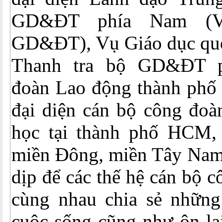
GD&ĐT phía Nam (V
GD&ĐT), Vụ Giáo dục qu
Thanh tra bộ GD&ĐT p
đoàn Lao động thành phố
đại diện cán bộ công đoà
học tại thành phố HCM,
miền Đông, miền Tây Nam 
dịp để các thế hệ cán bộ 
cùng nhau chia sẻ những
cuộc sống cũng như ôn lạ