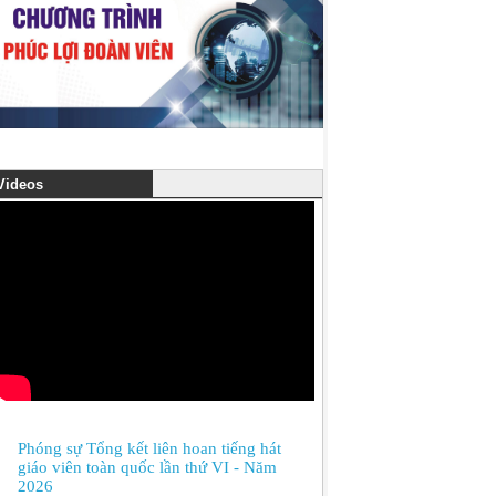
ideos
Phóng sự Tổng kết liên hoan tiếng hát
giáo viên toàn quốc lần thứ VI - Năm
2026