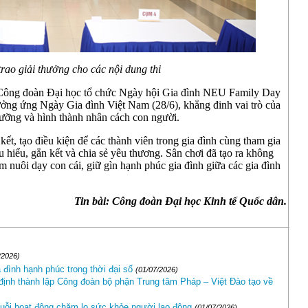
rao giải thưởng cho các nội dung thi
 Công đoàn Đại học tổ chức Ngày hội Gia đình NEU Family Day
 hưởng ứng Ngày Gia đình Việt Nam (28/6), khẳng đinh vai trò của
i dưỡng và hình thành nhân cách con người.
, tạo điều kiện để các thành viên trong gia đình cùng tham gia
ấu hiểu, gắn kết và chia sẻ yêu thương. Sân chơi đã tạo ra không
ệm nuôi dạy con cái, giữ gìn hạnh phúc gia đình giữa các gia đình
Tin bài: Công đoàn Đại học Kinh tế Quốc dân.
/2026)
a đình hạnh phúc trong thời đại số
(01/07/2026)
định thành lập Công đoàn bộ phận Trung tâm Pháp – Việt Đào tạo về
ỗi hoạt động chăm lo sức khỏe người lao động
(01/07/2026)