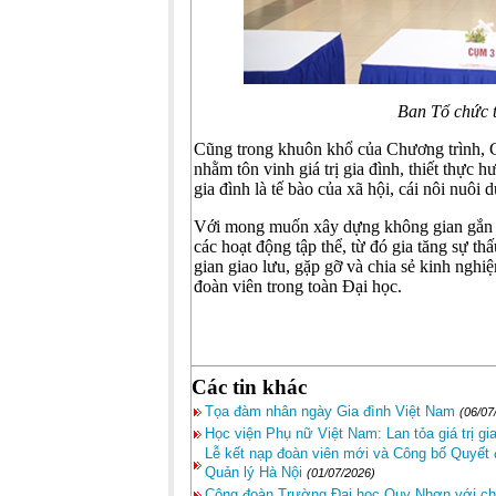
Ban Tổ chức t
Cũng trong khuôn khổ của Chương trình,
nhằm tôn vinh giá trị gia đình, thiết thực
gia đình là tế bào của xã hội, cái nôi nuô
Với mong muốn xây dựng không gian gắn kết
các hoạt động tập thể, từ đó gia tăng sự th
gian giao lưu, gặp gỡ và chia sẻ kinh nghi
đoàn viên trong toàn Đại học.
Các tin khác
Tọa đàm nhân ngày Gia đình Việt Nam
(06/07
Học viện Phụ nữ Việt Nam: Lan tỏa giá trị gi
Lễ kết nạp đoàn viên mới và Công bố Quyết 
Quản lý Hà Nội
(01/07/2026)
Công đoàn Trường Đại học Quy Nhơn với chu