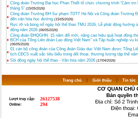
Công đoàn Trường Đại học Phan Thiết tổ chức chương trình “Cảm ơn N
tháng 5”
(15/05/2026)
Công đoàn Trường ĐH Sư phạm TDTT Hà Nội và Công đoàn Trường Đ
đến văn hóa học đường
(15/05/2026)
Rực rỡ và bùng nổ ngày hội thể thao TMU 2026, Lễ phát động hưởng ứn
động năm 2026
(06/05/2026)
Công đoàn ĐHQGHN: 15 năm đổi mới, nâng cao hiệu quả hoạt động theo
BCH của Tổng Liên đoàn Lao động Việt Nam" và Tập huấn nghiệp vụ ki
(06/05/2026)
01 cán bộ công đoàn của Công đoàn Giáo dục Việt Nam được Tổng Liê
tịch CĐCS xuất sắc tiêu biểu trong đối thoại, thương lượng tập thể nă
Sôi động ngày hội thể thao - Văn hóa năm 2026
(17/04/2026)
|
|
Trang chủ
Giới thiệu
Tin tức
CƠ QUAN CHỦ 
Bản quyền t
26127538
Lượt truy cập:
Địa chỉ: Số 2 Trị
294
Online:
Điện thoại
Ema