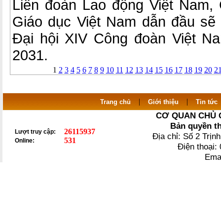
Liên đoàn Lao động Việt Nam,
Giáo dục Việt Nam dẫn đầu sẽ
Đại hội XIV Công đoàn Việt N
2031.
1
2
3
4
5
6
7
8
9
10
11
12
13
14
15
16
17
18
19
20
2
|
|
Trang chủ
Giới thiệu
Tin tức
CƠ QUAN CHỦ 
Bản quyền t
26115937
Lượt truy cập:
Địa chỉ: Số 2 Trị
531
Online:
Điện thoại
Ema