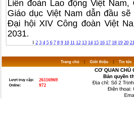
Liên đoàn Lao động Việt Nam,
Giáo dục Việt Nam dẫn đầu sẽ
Đại hội XIV Công đoàn Việt N
2031.
1
2
3
4
5
6
7
8
9
10
11
12
13
14
15
16
17
18
19
20
2
|
|
Trang chủ
Giới thiệu
Tin tức
CƠ QUAN CHỦ 
Bản quyền t
26116969
Lượt truy cập:
Địa chỉ: Số 2 Trị
972
Online:
Điện thoại
Ema